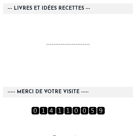
--- LIVRES ET IDÉES RECETTES ---
------------------------
----- MERCI DE VOTRE VISITE -----