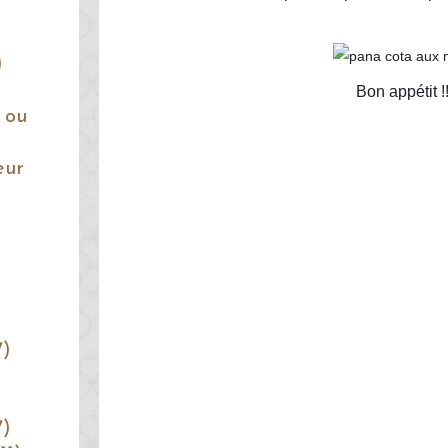
)
Bon appétit !!
 ou
eur
7)
7)