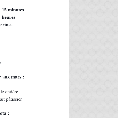
: 15 minutes
4 heures
rrines
:
er aux mars
 :
de entière
it pâtissier
ota
 :