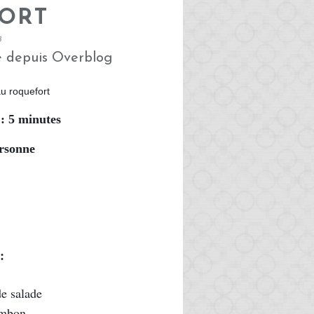
ORT
8
é depuis Overblog
: 5 minutes
ersonne
:
de salade
ambon