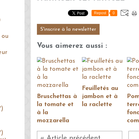
Repost
0
)
S'inscrire à la newsletter
 ou
Vous aimerez aussi :
eur
Feuilletés au
Bruschettas à
jambon et à
Pom
la tomate et
la raclette
terr
7)
à la
fon
mozzarella
com
7)
« Article précédent