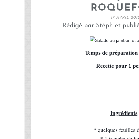
ROQUEF
17 AVRIL 201
Rédigé par Stéph et publi
Temps de préparation 
Recette pour 1 p
Ingrédients
 
* quelques feuilles 
* 1 tranche de j