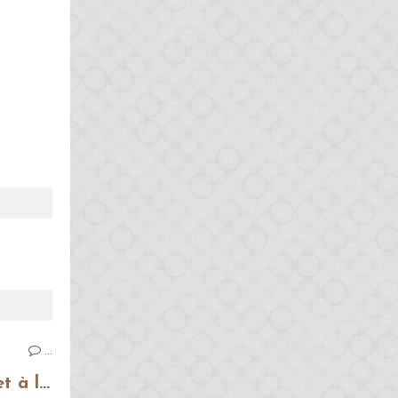
…
Bruschettas à la tomate et à la mozzarella