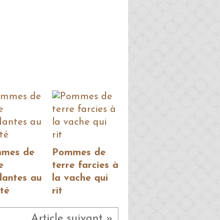
mes de
Pommes de
e
terre farcies à
dantes au
la vache qui
té
rit
Article suivant »