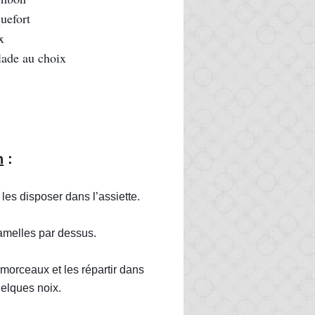
uefort
x
lade au choix
n
 :
les disposer dans l’assiette.
amelles par dessus.
 morceaux et les répartir dans 
uelques noix.