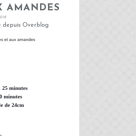
X AMANDES
018
é depuis Overblog
: 25 minutes
30 minutes
le de 24cm
: