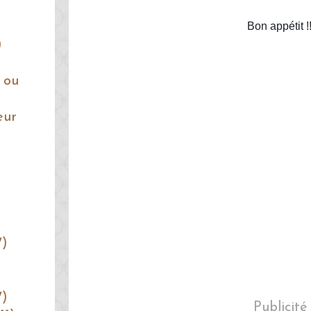
Bon appétit !!
)
 ou
eur
7)
7)
Publicité