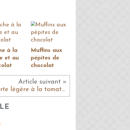
he à la
Muffins aux
e et au
pépites de
colat
chocolat
Article suivant »
Tarte légère à la tomate, courgette et chèvre
LE