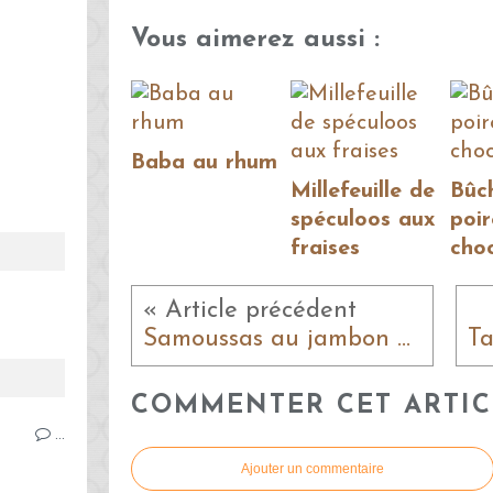
Vous aimerez aussi :
Baba au rhum
Millefeuille de
Bûc
spéculoos aux
poir
fraises
cho
« Article précédent
Samoussas au jambon et à l'emmental
COMMENTER CET ARTIC
…
Ajouter un commentaire