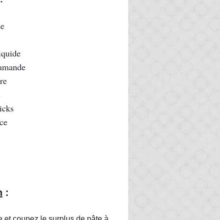
ée
iquide
'amande
re
s
ricks
ace
n
 :
e et coupez le surplus de pâte à 