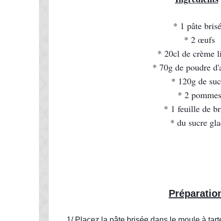
* 1 pâte bris
* 2 œufs
* 20cl de crème l
* 70g de poudre d
* 120g de suc
* 2 pomme
* 1 feuille de b
* du sucre gl
Préparatio
1/ Placez la pâte brisée dans le moule à tart