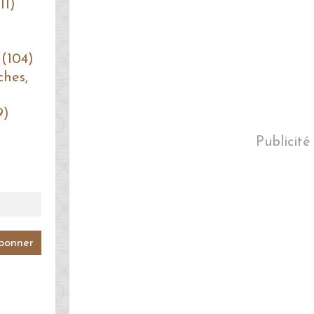
11)
 (104)
ches,
9)
Publicité