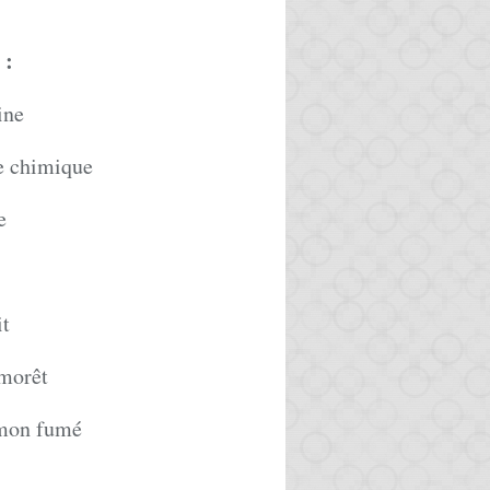
:
ine
re chimique
e
it
 morêt
umon fumé