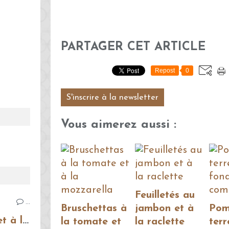
PARTAGER CET ARTICLE
Repost
0
S'inscrire à la newsletter
Vous aimerez aussi :
Feuilletés au
…
Bruschettas à
jambon et à
Pom
Bruschettas à la tomate et à la mozzarella
la tomate et
la raclette
terr