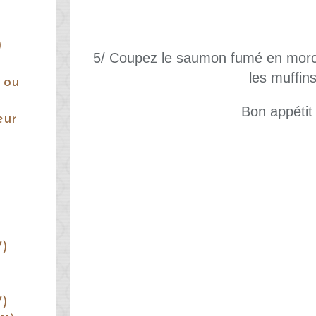
)
5/ Coupez le saumon fumé en morce
les muffins
 ou
Bon appétit 
eur
7)
7)