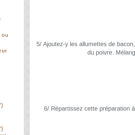
)
 ou
5/ Ajoutez-y les allumettes de bacon,
eur
du poivre. Mélang
7)
6/ Répartissez cette préparation à l
7)