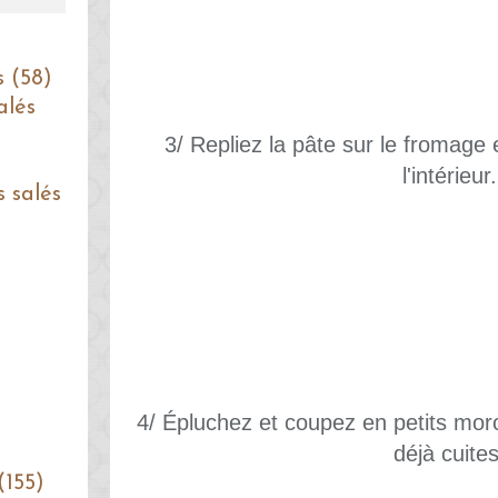
s (58)
alés
3/ Repliez la pâte sur le fromage
l'intérieur.
s salés
4/ Épluchez et coupez en petits mo
déjà cuites
(155)