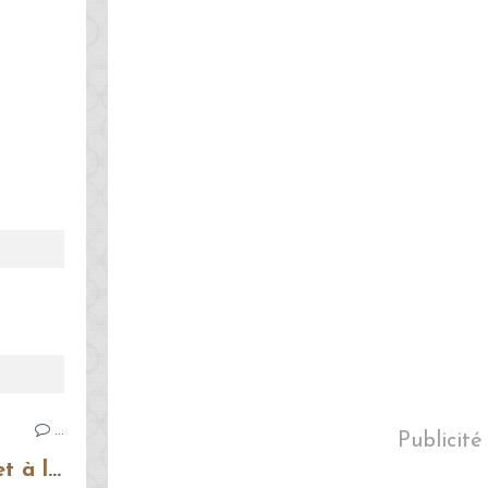
…
Publicité
Bruschettas à la tomate et à la mozzarella