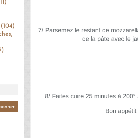
11)
 (104)
7/ Parsemez le restant de mozzarell
ches,
de la pâte avec le j
9)
8/ Faites cuire 25 minutes à 200° 
Bon appétit 