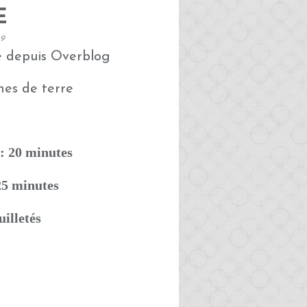
E
19
é depuis Overblog
: 20 minutes
25 minutes
uilletés