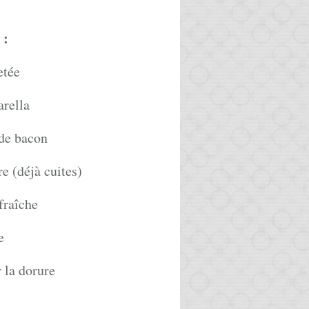
:
etée
rella
 de bacon
e (déjà cuites)
fraîche
e
 la dorure