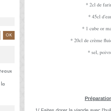
* 2cl de fari
* 45cl d'ea
* 1 cube or m
* 20cl de crème flui
* sel, poivr
 la
Préparatio
1/ Faites dorer la viande avec l'hui