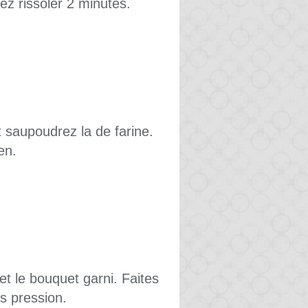
ez rissoler 2 minutes.
t saupoudrez la de farine.
en.
 et le bouquet garni. Faites
s pression.