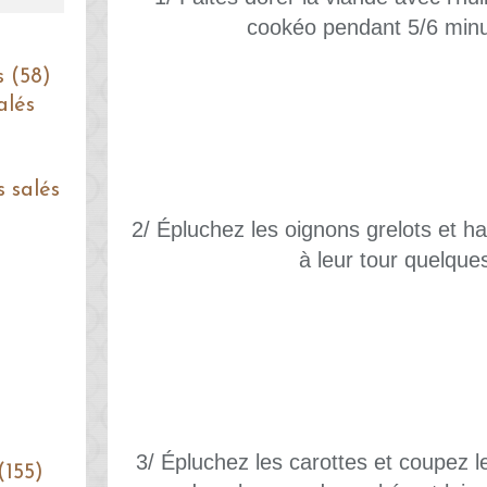
cookéo pendant 5/6 minu
s (58)
alés
s salés
2/ Épluchez les oignons grelots et hac
à leur tour quelque
3/ Épluchez les carottes et coupez le
(155)