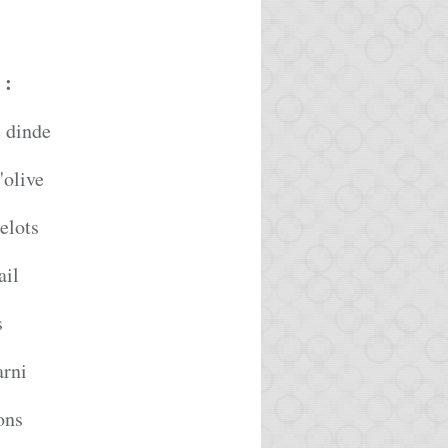
:
e dinde
'olive
elots
ail
s
arni
ons