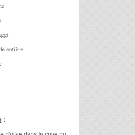
ne
u
aggi
de entière
e
n
:
le d'olive dans la cuve du