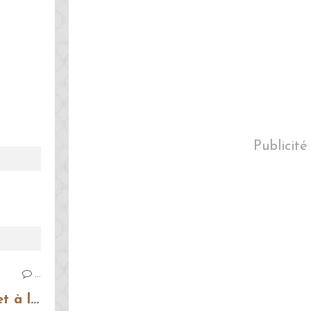
Publicité
…
Bruschettas à la tomate et à la mozzarella