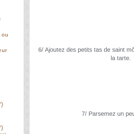
)
 ou
6/ Ajoutez des petits tas de saint mô
eur
la tarte.
7)
7/ Parsemez un peu
7)