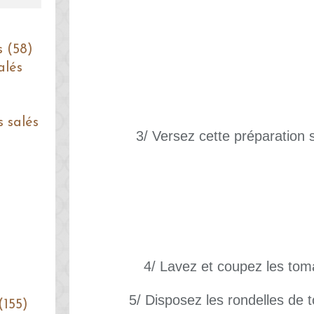
s (58)
alés
s salés
3/ Versez cette préparation s
4/ Lavez et coupez les tom
5/ Disposez les rondelles de 
(155)