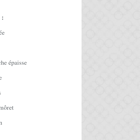
:
ée
che épaisse
e
s
 môret
n