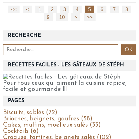
<<
<
1
2
3
4
5
6
7
8
9
10
20
30
40
50
60
>
>>
RECHERCHE
RECETTES FACILES - LES GÂTEAUX DE STÉPH
Pour tous ceux qui aiment la cuisine rapide,
facile et gourmande !!!
PAGES
Biscuits, sablés (72)
Brioches, beignets, gaufres (58)
Cakes, muffins, moelleux salés (33)
Cocktails (6)
Croques, tartines, beignets salés (102)