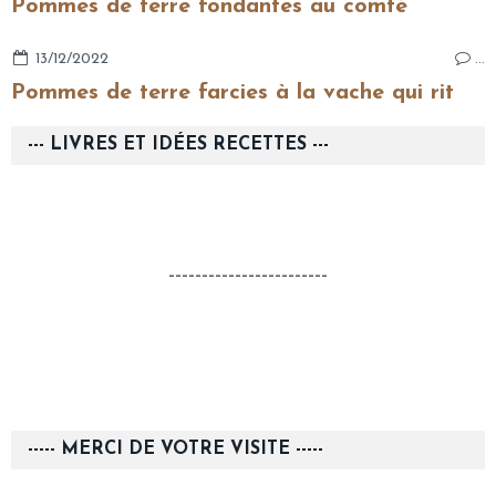
Pommes de terre fondantes au comté
13/12/2022
…
Pommes de terre farcies à la vache qui rit
--- LIVRES ET IDÉES RECETTES ---
------------------------
----- MERCI DE VOTRE VISITE -----