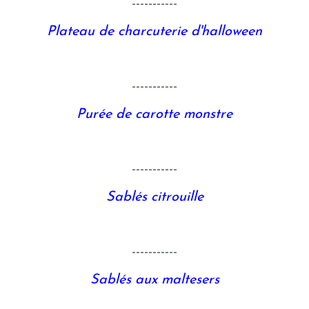
-----------
Plateau de charcuterie d'halloween
-----------
Purée de carotte monstre
-----------
Sablés citrouille
-----------
Sablés aux maltesers