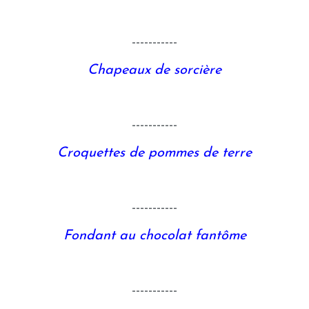
-----------
Chapeaux de sorcière
-----------
Croquettes de pommes de terre
-----------
Fondant au chocolat fantôme
-----------