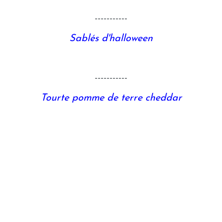
-----------
Sablés d'halloween
-----------
Tourte pomme de terre cheddar