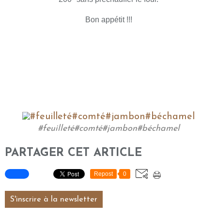
Bon appétit !!!
#feuilleté#comté#jambon#béchamel
PARTAGER CET ARTICLE
Repost
0
S'inscrire à la newsletter