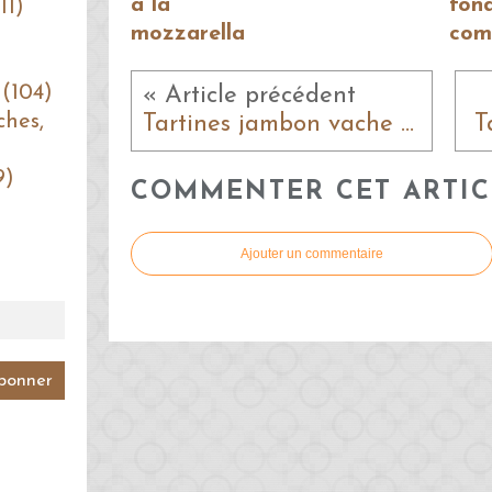
à la
fon
11)
mozzarella
com
 (104)
« Article précédent
ches,
Tartines jambon vache qui rit
T
9)
COMMENTER CET ARTIC
Ajouter un commentaire