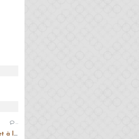
…
Bruschettas à la tomate et à la mozzarella