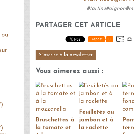
#tartine#oignon#m
)
PARTAGER CET ARTICLE
 ou
Repost
0
eur
S'inscrire à la newsletter
Vous aimerez aussi :
7)
Feuilletés au
Bruschettas à
jambon et à
Pom
la tomate et
la raclette
terr
7)