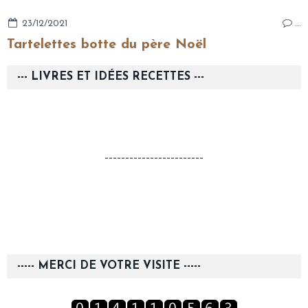
23/12/2021
…
Tartelettes botte du père Noël
--- LIVRES ET IDÉES RECETTES ---
------------------------
----- MERCI DE VOTRE VISITE -----