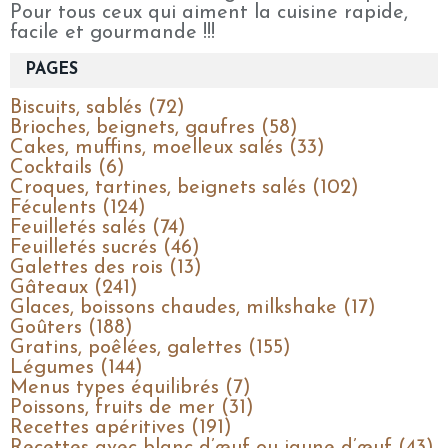
Pour tous ceux qui aiment la cuisine rapide,
facile et gourmande !!!
PAGES
Biscuits, sablés (72)
Brioches, beignets, gaufres (58)
Cakes, muffins, moelleux salés (33)
Cocktails (6)
Croques, tartines, beignets salés (102)
Féculents (124)
Feuilletés salés (74)
Feuilletés sucrés (46)
Galettes des rois (13)
Gâteaux (241)
Glaces, boissons chaudes, milkshake (17)
Goûters (188)
Gratins, poêlées, galettes (155)
Légumes (144)
Menus types équilibrés (7)
Poissons, fruits de mer (31)
Recettes apéritives (191)
Recettes avec blanc d’œuf ou jaune d’œuf (43)