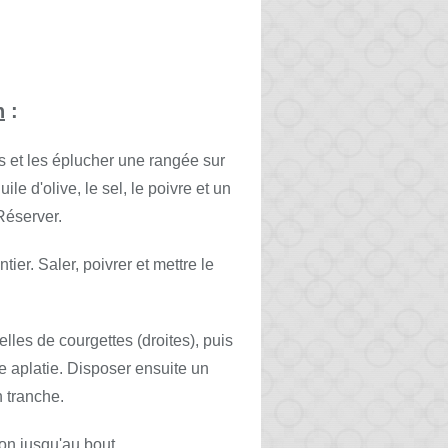
n
:
és et les éplucher une rangée sur
ile d'olive, le sel, le poivre et un
Réserver.
ier. Saler, poivrer et mettre le
lles de courgettes (droites), puis
 aplatie. Disposer ensuite un
 tranche.
çon jusqu'au bout.