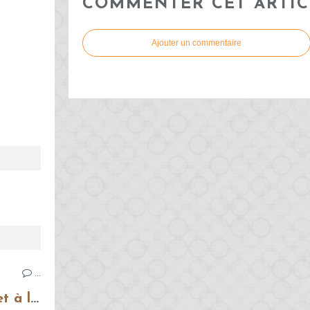
COMMENTER CET ARTIC
Ajouter un commentaire
…
Bruschettas à la tomate et à la mozzarella