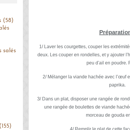
s (58)
alés
Préparatio
1/ Laver les courgettes, couper les extrémit
s salés
deux. Les couper en rondelles, et y ajouter l'hu
peu d'ail en poudre. 
2/ Mélanger la viande hachée avec l’œuf ent
paprika.
3/ Dans un plat, disposer une rangée de ronde
une rangée de boulettes de viande hachée
morceau de gouda en
(155)
4/ Remplir le plat de cette fa