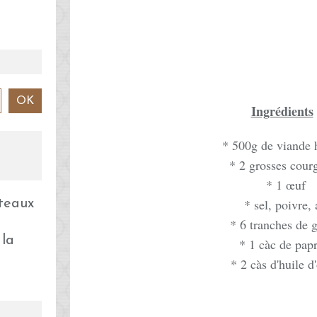
Ingrédients
* 500g de viande 
* 2 grosses courg
* 1 œuf
* sel, poivre, 
* 6 tranches de 
 la
* 1 càc de pap
* 2 càs d'huile d