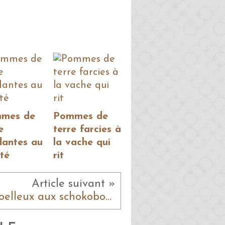
mes de
Pommes de
e
terre farcies à
dantes au
la vache qui
té
rit
Article suivant »
Moelleux aux schokobons