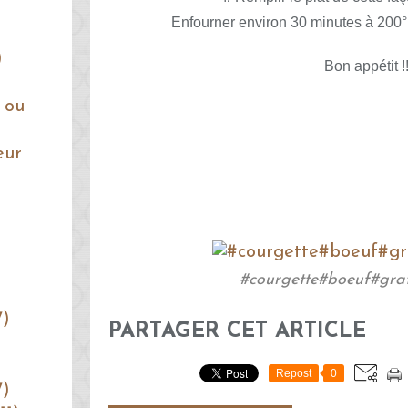
Enfourner environ 30 minutes à 200° 
)
Bon appétit !!
 ou
eur
#courgette#boeuf#gra
7)
PARTAGER CET ARTICLE
Repost
0
7)