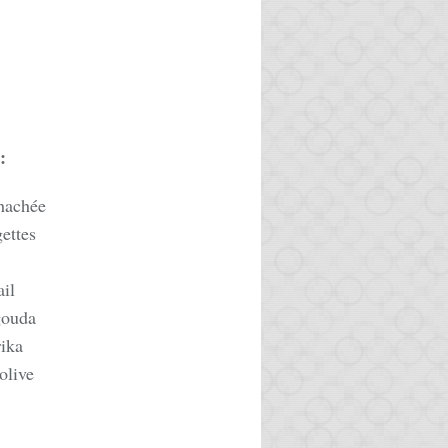
:
hachée
ettes
ail
gouda
rika
'olive