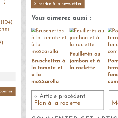
11)
S'inscrire à la newsletter
Vous aimerez aussi :
 (104)
ches,
9)
Feuilletés au
Bruschettas à
jambon et à
Pom
la tomate et
la raclette
terr
à la
fon
mozzarella
com
« Article précédent
Flan à la raclette