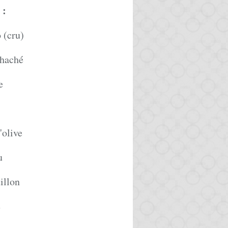
:
 (cru)
 haché
e
'olive
u
illon
e