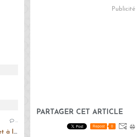
Publicité
PARTAGER CET ARTICLE
…
Repost
0
Bruschettas à la tomate et à la mozzarella