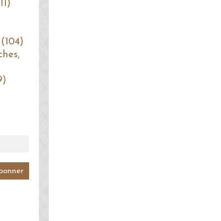
11)
 (104)
ches,
9)