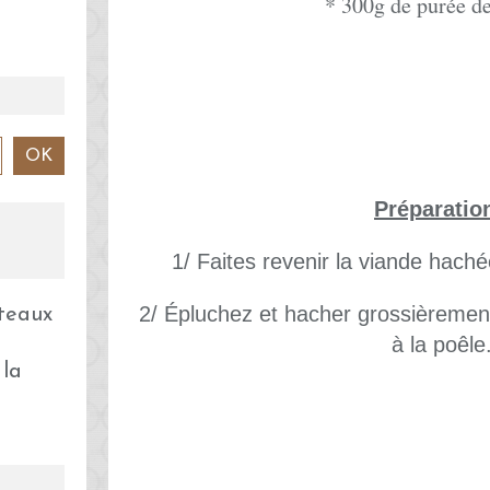
* 300g de purée d
Préparatio
1/ Faites revenir la viande hach
2/ Épluchez et hacher grossièrement 
à la poêle
 la