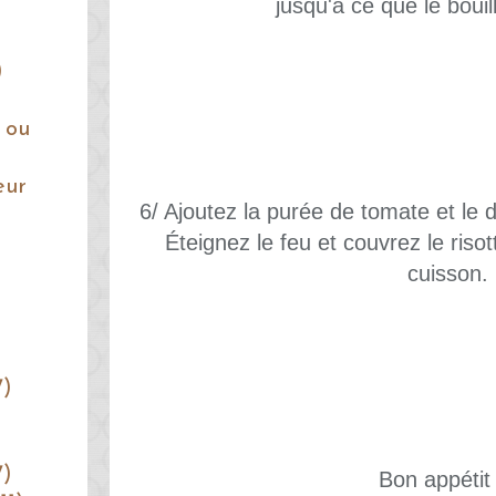
jusqu'à ce que le bouill
)
 ou
eur
6/ Ajoutez la purée de tomate et le
Éteignez le feu et couvrez le risot
cuisson.
7)
7)
Bon appétit 