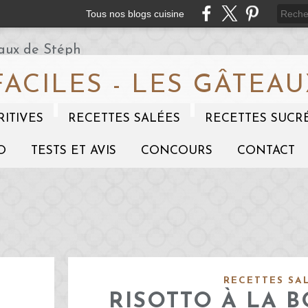
Tous nos blogs cuisine
FACILES - LES GÂTEAU
RITIVES
RECETTES SALÉES
RECETTES SUCR
O
TESTS ET AVIS
CONCOURS
CONTACT
RECETTES SA
RISOTTO À LA 