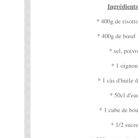
Ingrédients
* 400g de risotto
* 400g de bœuf
* sel, poivr
* 1 oignon
* 1 càs d'huile d
* 50cl d'ea
* 1 cube de bou
* 1/2 sucr