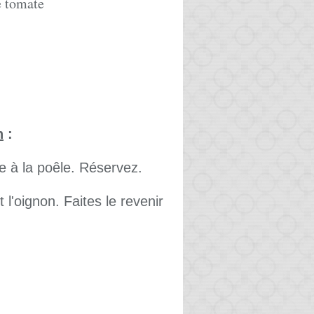
e tomate
n
:
ée à la poêle. Réservez.
l'oignon. Faites le revenir
.