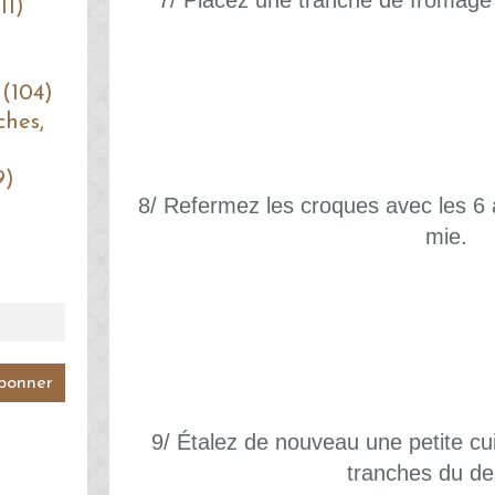
7/ Placez une tranche de fromage 
11)
 (104)
ches,
9)
8/ Refermez les croques avec les 6 
mie.
9/ Étalez de nouveau une petite cu
tranches du de