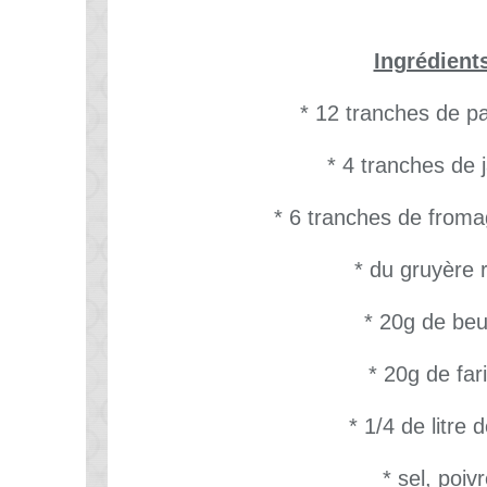
Ingrédient
* 12 tranches de p
* 4 tranches de
* 6 tranches de froma
* du gruyère 
* 20g de beu
* 20g de far
* 1/4 de litre d
* sel, poiv