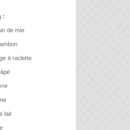
s
:
ain de mie
 jambon
ge à raclette
râpé
rre
ine
e lait
re