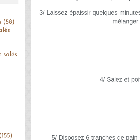
3/ Laissez épaissir quelques minute
mélanger.
s (58)
alés
s salés
4/ Salez et poi
(155)
5/ Disposez 6 tranches de pain