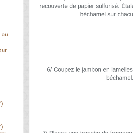
recouverte de papier sulfurisé. Étal
béchamel sur chacun
)
 ou
eur
6/ Coupez le jambon en lamelles e
béchamel
7)
7)