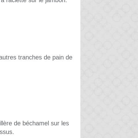
à raclette sur le jambon.
autres tranches de pain de
illère de béchamel sur les
ssus.