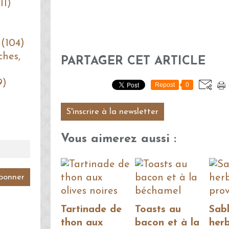
11)
 (104)
ches,
PARTAGER CET ARTICLE
9)
Repost
0
S'inscrire à la newsletter
Vous aimerez aussi :
Tartinade de
Toasts au
Sab
thon aux
bacon et à la
her