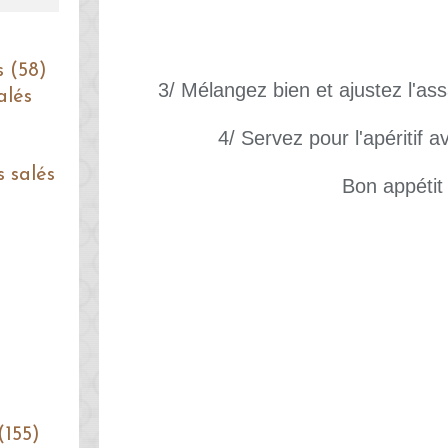
s (58)
3/ Mélangez bien et ajustez l'as
alés
4/ Servez pour l'apéritif a
s salés
Bon appétit 
(155)