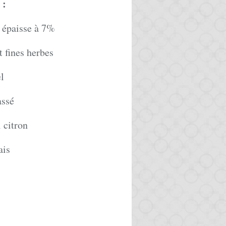
:
 épaisse à 7%
t fines herbes
el
assé
 citron
ais