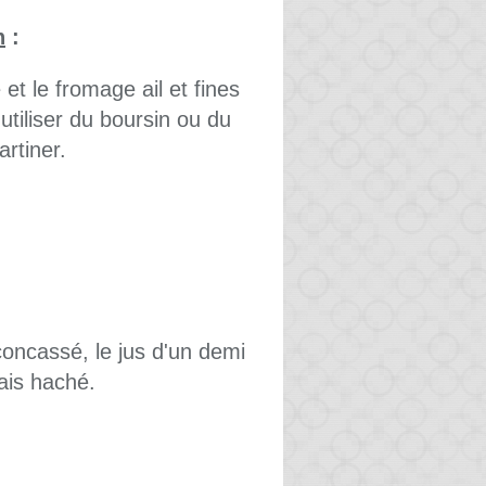
n
:
et le fromage ail et fines
tiliser du boursin ou du
artiner.
 concassé, le jus d'un demi
rais haché.