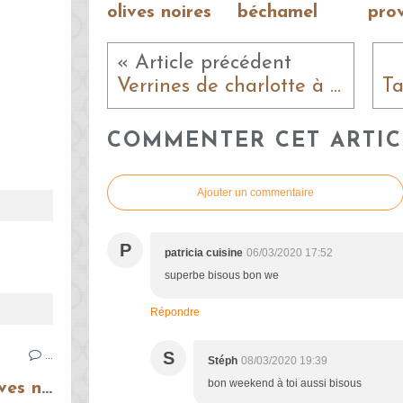
olives noires
béchamel
pro
« Article précédent
Verrines de charlotte à la framboise
COMMENTER CET ARTIC
Ajouter un commentaire
P
patricia cuisine
06/03/2020 17:52
superbe bisous bon we
Répondre
S
…
Stéph
08/03/2020 19:39
bon weekend à toi aussi bisous
Tartinade de thon aux olives noires