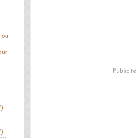
)
 ou
eur
Publicité
7)
7)