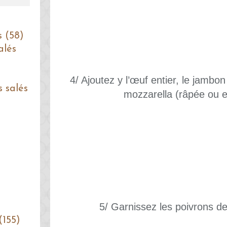
s (58)
alés
4/ Ajoutez y l’œuf entier, le jamb
s salés
mozzarella (râpée ou e
5/ Garnissez les poivrons de
(155)