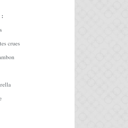
:
s
tes crues
jambon
rella
e