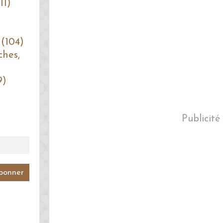
11)
 (104)
ches,
9)
Publicité