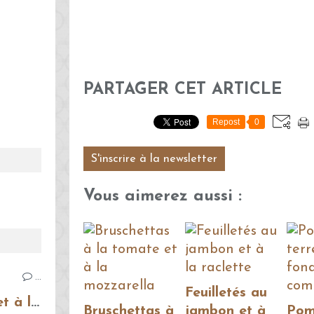
PARTAGER CET ARTICLE
Repost
0
S'inscrire à la newsletter
Vous aimerez aussi :
…
Feuilletés au
Bruschettas à la tomate et à la mozzarella
Bruschettas à
jambon et à
Pom