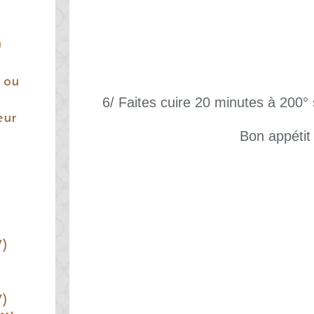
)
 ou
6/ Faites cuire 20 minutes à 200° 
eur
Bon appétit 
7)
7)