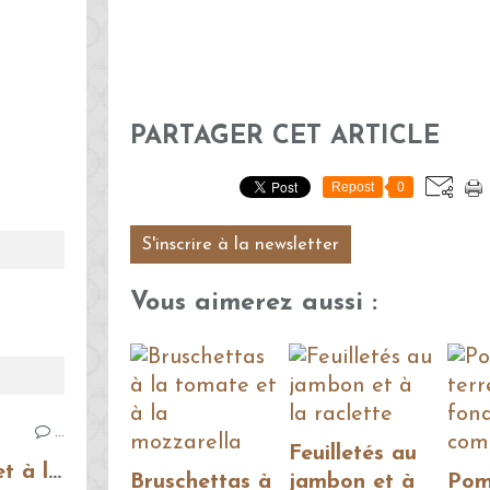
PARTAGER CET ARTICLE
Repost
0
S'inscrire à la newsletter
Vous aimerez aussi :
…
Feuilletés au
Bruschettas à la tomate et à la mozzarella
Bruschettas à
jambon et à
Pom