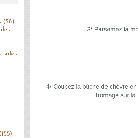
s (58)
3/ Parsemez la mo
alés
s salés
4/ Coupez la bûche de chèvre en 
fromage sur la 
(155)