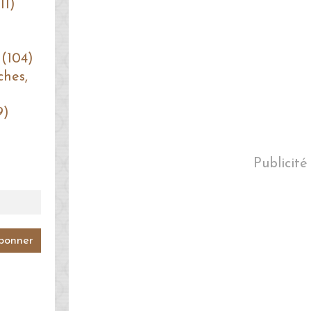
11)
 (104)
ches,
9)
Publicité