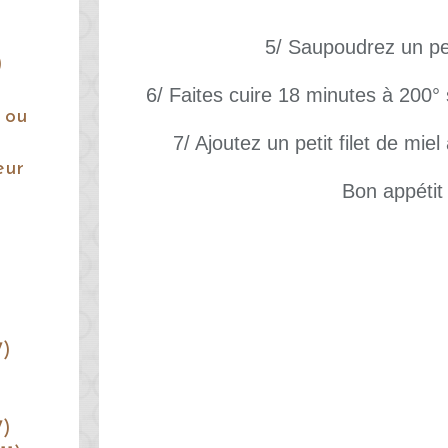
5/ Saupoudrez un pe
)
6/ Faites cuire 18 minutes à 200° 
 ou
7/ Ajoutez un petit filet de mie
eur
Bon appétit 
7)
7)