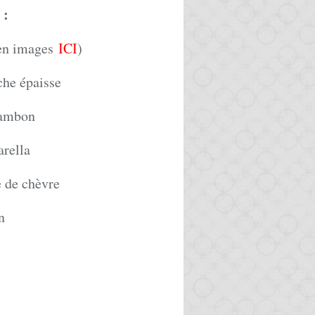
:
 en images
ICI
)
che épaisse
jambon
rella
 de chèvre
n