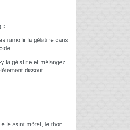
n
:
s ramollir la gélatine dans
oide.
ez-y la gélatine et mélangez
plètement dissout.
 le saint môret, le thon