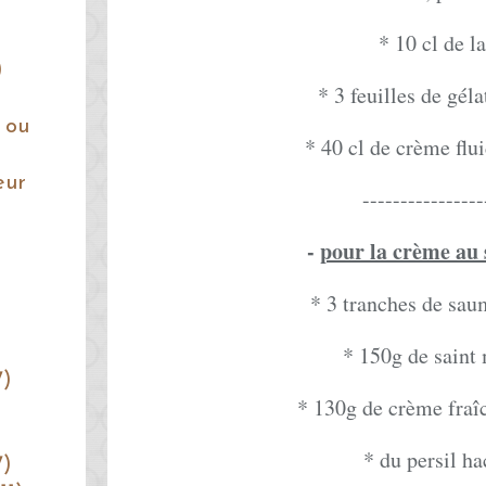
* 10 cl de la
)
* 3 feuilles de géla
 ou
* 40 cl de crème flui
eur
----------------
-
pour la crème au
* 3 tranches de sa
* 150g de saint
7)
* 130g de crème fraî
* du persil h
7)