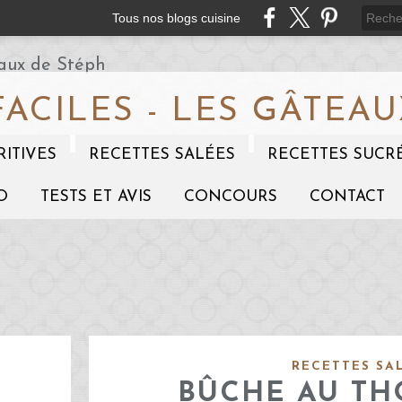
Tous nos blogs cuisine
FACILES - LES GÂTEAU
RITIVES
RECETTES SALÉES
RECETTES SUCR
O
TESTS ET AVIS
CONCOURS
CONTACT
RECETTES SA
BÛCHE AU TH