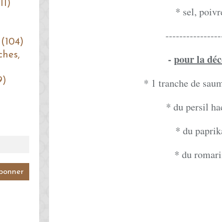
11)
* sel, poivr
----------------
 (104)
ches,
-
pour la dé
9)
* 1 tranche de sa
* du persil h
* du paprik
* du romari