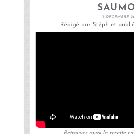
SAUM
11 DÉCEMBRE 2
Rédigé par Stéph et publi
Retrouvez aussi la recette e