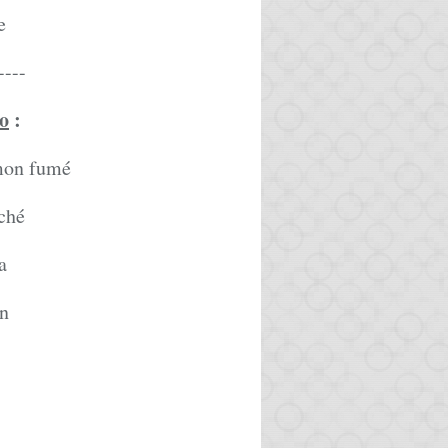
e
----
co
:
umon fumé
aché
a
n