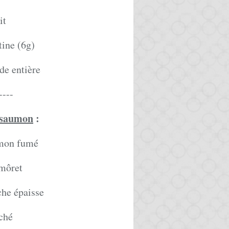
it
tine (6g)
de entière
----
 saumon
:
umon fumé
 môret
che épaisse
aché