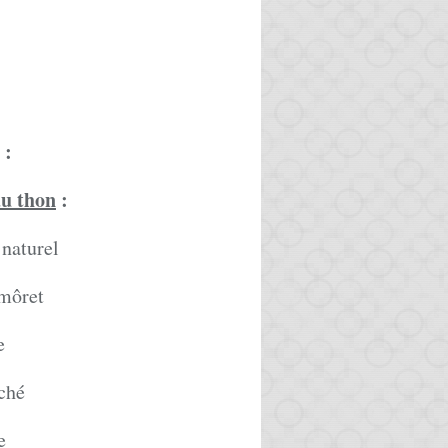
:
au thon
:
 naturel
 môret
e
aché
e