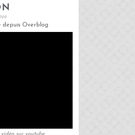
ON
020
é depuis Overblog
n vidéo sur youtube