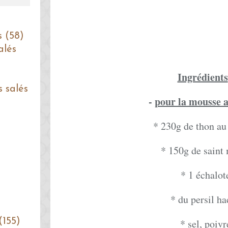
s (58)
alés
Ingrédients
s salés
-
pour la mousse 
* 230g de thon au
* 150g de saint
* 1 échalot
* du persil h
(155)
* sel, poivr