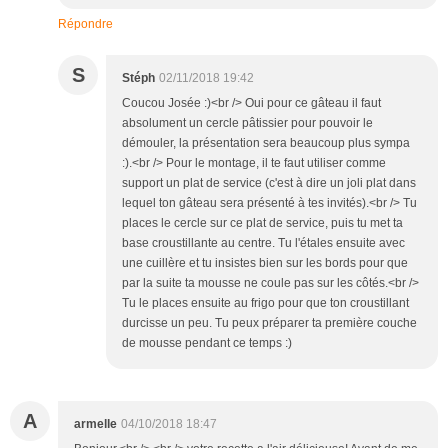
Répondre
S
Stéph
02/11/2018 19:42
Coucou Josée :)<br /> Oui pour ce gâteau il faut
absolument un cercle pâtissier pour pouvoir le
démouler, la présentation sera beaucoup plus sympa
:).<br /> Pour le montage, il te faut utiliser comme
support un plat de service (c'est à dire un joli plat dans
lequel ton gâteau sera présenté à tes invités).<br /> Tu
places le cercle sur ce plat de service, puis tu met ta
base croustillante au centre. Tu l'étales ensuite avec
une cuillère et tu insistes bien sur les bords pour que
par la suite ta mousse ne coule pas sur les côtés.<br />
Tu le places ensuite au frigo pour que ton croustillant
durcisse un peu. Tu peux préparer ta première couche
de mousse pendant ce temps :)
A
armelle
04/10/2018 18:47