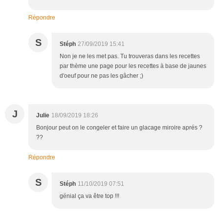
Répondre
S
Stéph
27/09/2019 15:41
Non je ne les met pas. Tu trouveras dans les recettes
par thème une page pour les recettes à base de jaunes
d'oeuf pour ne pas les gâcher ;)
J
Julie
18/09/2019 18:26
Bonjour peut on le congeler et faire un glacage miroire aprés ?
??
Répondre
S
Stéph
11/10/2019 07:51
génial ça va être top !!!