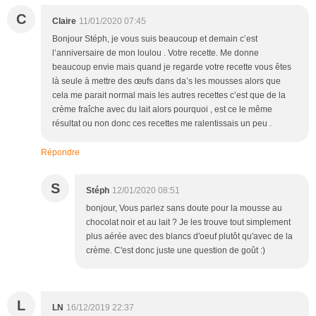
C
Claire
11/01/2020 07:45
Bonjour Stéph, je vous suis beaucoup et demain c’est
l’anniversaire de mon loulou . Votre recette. Me donne
beaucoup envie mais quand je regarde votre recette vous êtes
là seule à mettre des œufs dans da’s les mousses alors que
cela me parait normal mais les autres recettes c’est que de la
crème fraîche avec du lait alors pourquoi , est ce le même
résultat ou non donc ces recettes me ralentissais un peu .
Répondre
S
Stéph
12/01/2020 08:51
bonjour, Vous parlez sans doute pour la mousse au
chocolat noir et au lait ? Je les trouve tout simplement
plus aérée avec des blancs d'oeuf plutôt qu'avec de la
crème. C'est donc juste une question de goût :)
L
LN
16/12/2019 22:37