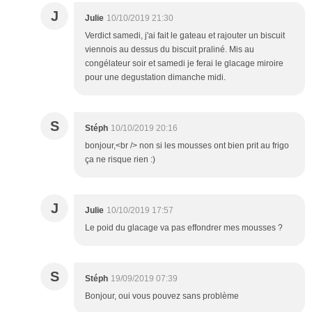
J
Julie
10/10/2019 21:30
Verdict samedi, j'ai fait le gateau et rajouter un biscuit
viennois au dessus du biscuit praliné. Mis au
congélateur soir et samedi je ferai le glacage miroire
pour une degustation dimanche midi.
S
Stéph
10/10/2019 20:16
bonjour,<br /> non si les mousses ont bien prit au frigo
ça ne risque rien :)
J
Julie
10/10/2019 17:57
Le poid du glacage va pas effondrer mes mousses ?
S
Stéph
19/09/2019 07:39
Bonjour, oui vous pouvez sans problème