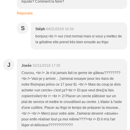
liquide? Comment la faire?
Répondre
S
Stéph
04/11/2018 10:34
bonjour,<br /> oui c'est normal mais si vous y mettez de
la gélatine elle prend très bien ensuite au frigo
J
Josée
02/11/2018 17:35
Coucou, <br /> Je n'ai jamais fait ce genre de gâteau????????
<br /> Vais-je y arriver.... j'aimerai essayer pour les 4ans de
notre fils(repas prévu ce 17 pour 8). <br /> Mais du coup je dois
acheter «un cercle» c'est ça?<br /> Et que veut dire(j'ai fais
copier/coller)<br /> <br /> 2/ Placer un cercle pâtissier sur un
plat de service et mettre le croustillant au centre. L'étaler à l'aide
d'une cuillère. Placer au frigo le temps de préparer la mousse...
<br /> <br /> Merci pour votre aide. J'aimerai devenir «douée»
pour enfin réaliser tout ça moi même????<br /> Et il m'a l'air
léger et délicieux????????????