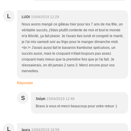
L
LUDI
15/04/2019 12:29
Nous avons mangé ce gâteau hier pour les 7 ans de ma fille, un
véritable succès, j'étais plutôt contente de moi et tout le monde
m'a félicité, ça fait plaisir. Je l'avais fais lundi et congelé le mardi,
je l'ai mis samedi soir au frigo pour le manger dimanche midi.
<br /> J'avais aussi fait le bavarois framboise spéculoos, un
succès aussi, mais le croquant n'était toujours pas assez
croquant mais mieux que la première fois que je l'ai fait. Je
réessaierais, on dit jamais 2 sans 3. Merci encore pour vos
merveilles.
Répondre
S
Stéph
15/04/2019 12:48
Bravo à vous et merci beaucoup pour votre retour :)
L
laura
10/04/2019 10:59