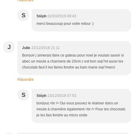
Répondre
S
Stéph
02/03/2019 09:43
merci beaucoup pour votre retour :)
J
Julie
22/12/2018 21:11
Bonsoir j aimerais faire ce gateau pour noel je voulais savoir si
abec un moule a charniere de 20cm c est bon svp?et aussi les
chocolats faut il les faires fondre au bain marie svp?merci
Répondre
S
Stéph
23/12/2018 07:53
bonjour,<br /> Oui vous pouvez le réaliser dans un
moule à charnière également.<br /> Pour les chocolats
je les fais fondre au micro onde