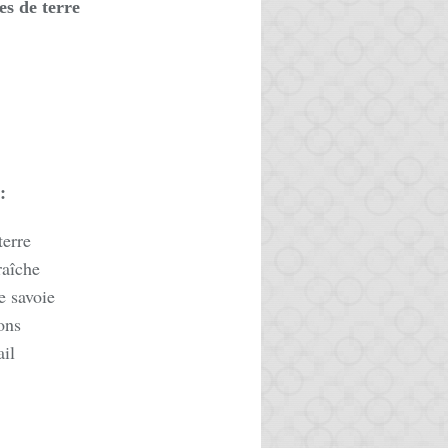
s de terre
:
erre
raîche
 savoie
ons
ail