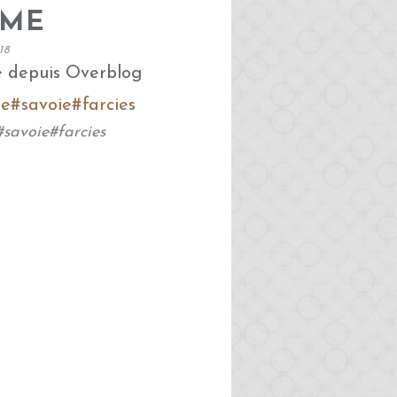
MME
18
é depuis Overblog
avoie#farcies