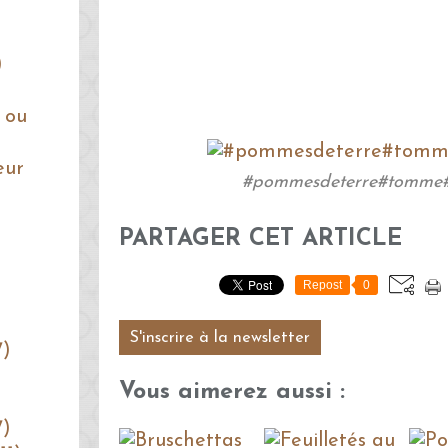
)
 ou
eur
#pommesdeterre#tomme#s
PARTAGER CET ARTICLE
Repost
0
S'inscrire à la newsletter
7)
Vous aimerez aussi :
7)