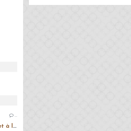
…
Bruschettas à la tomate et à la mozzarella