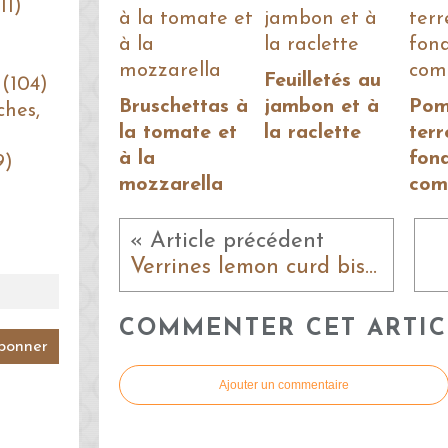
11)
Feuilletés au
 (104)
Bruschettas à
jambon et à
Pom
ches,
la tomate et
la raclette
terr
à la
fon
9)
mozzarella
com
« Article précédent
Verrines lemon curd biscuit
COMMENTER CET ARTIC
Ajouter un commentaire