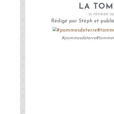
LA TO
21 FÉVRIER 20
Rédigé par Stéph et publi
#pommesdeterre#tomme#s