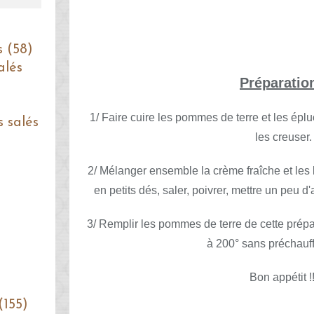
s (58)
alés
Préparatio
1/ Faire cuire les pommes de terre et les épluch
s salés
les creuser.
2/ Mélanger ensemble la crème fraîche et les
en petits dés, saler, poivrer, mettre un peu d'
3/ Remplir les pommes de terre de cette prépa
à 200° sans préchauffe
Bon appétit !!
(155)