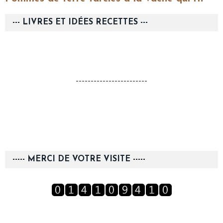
--- LIVRES ET IDÉES RECETTES ---
------------------------
----- MERCI DE VOTRE VISITE -----