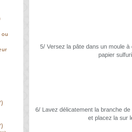
)
 ou
5/ Versez la pâte dans un moule à 
eur
papier sulfur
7)
6/ Lavez délicatement la branche de
et placez la sur 
7)