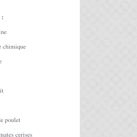
:
ine
re chimique
e
it
e poulet
omates cerises