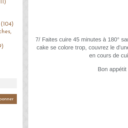
11)
 (104)
ches,
7/ Faites cuire 45 minutes à 180° san
9)
cake se colore trop, couvrez le d'une
en cours de cu
Bon appétit 