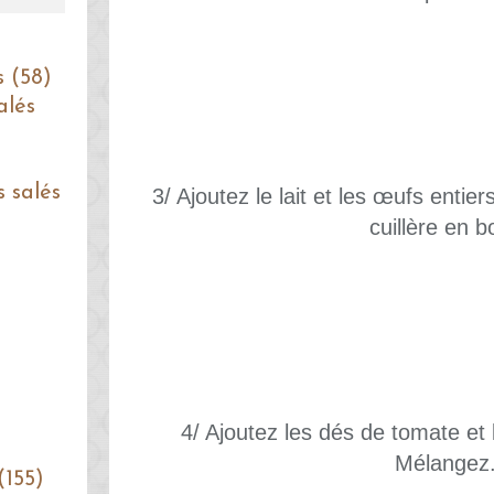
s (58)
alés
s salés
3/ Ajoutez le lait et les œufs entie
cuillère en b
4/ Ajoutez les dés de tomate et
Mélangez
(155)