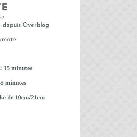
TE
20
é depuis Overblog
: 15 minutes
45 minutes
ake de 10cm/21cm