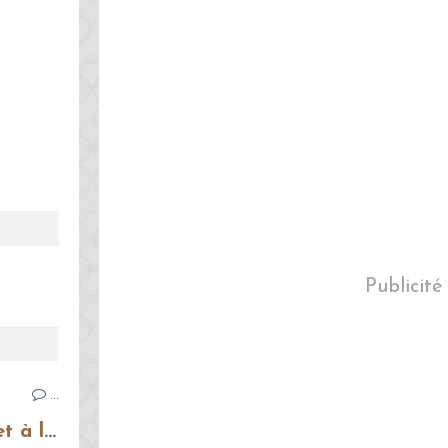
Publicité
…
Bruschettas à la tomate et à la mozzarella