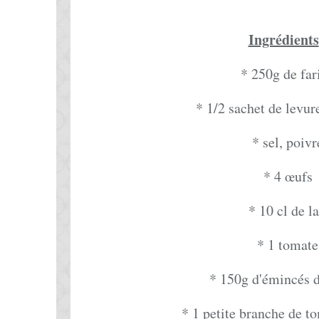
Ingrédients
* 250g de far
* 1/2 sachet de levu
* sel, poivr
* 4 œufs
* 10 cl de la
* 1 tomate
* 150g d'émincés d
* 1 petite branche de t