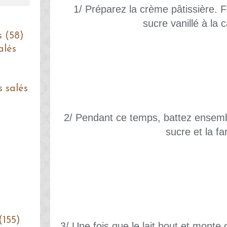
1/ Préparez la crème pâtissière. Fai
sucre vanillé à la 
s (58)
alés
s salés
2/ Pendant ce temps, battez ensemble
sucre et la fa
(155)
3/ Une fois que le lait bout et monte 