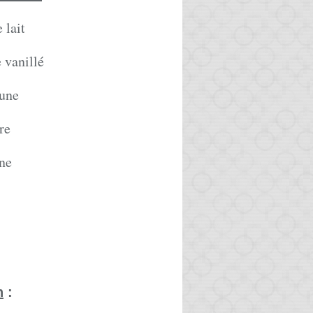
 lait
 vanillé
aune
re
ine
n
: