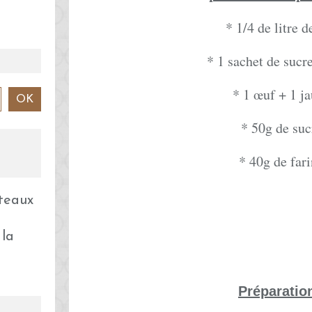
* 1/4 de litre de
* 1 sachet de sucre
* 1 œuf + 1 j
* 50g de suc
* 40g de far
 la
Préparatio