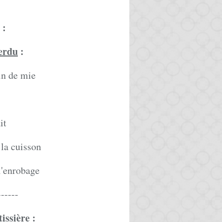
:
perdu
:
in de mie
it
 la cuisson
l'enrobage
------
issière
: