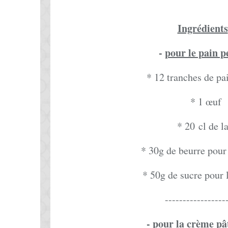
Ingrédients
-
pour le pain 
* 12 tranches de pa
* 1 œuf
* 20 cl de la
* 30g de beurre pour
* 50g de sucre pour 
-----------------
-
pour la crème pât