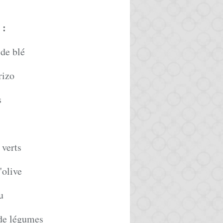
:
 de blé
rizo
s
 verts
'olive
u
 de légumes