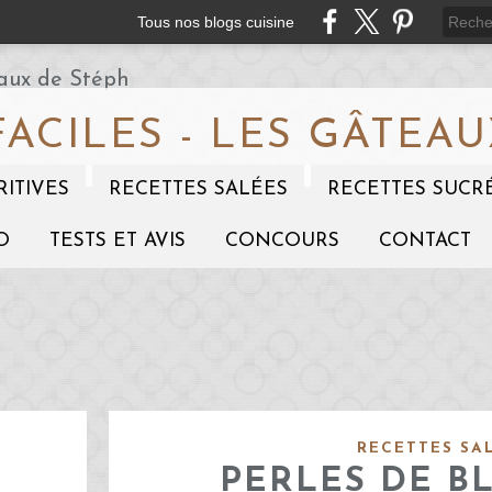
Tous nos blogs cuisine
FACILES - LES GÂTEAU
RITIVES
RECETTES SALÉES
RECETTES SUCR
O
TESTS ET AVIS
CONCOURS
CONTACT
RECETTES SA
PERLES DE B