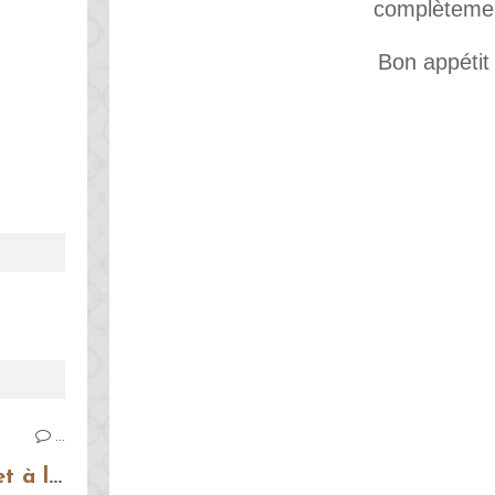
complèteme
Bon appétit 
…
Bruschettas à la tomate et à la mozzarella