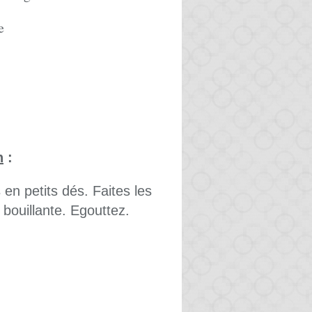
e
n
:
en petits dés. Faites les
 bouillante. Egouttez.