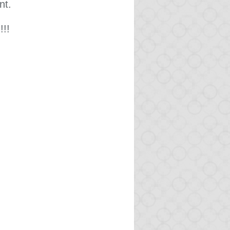
nt.
!!!