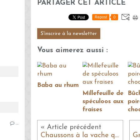
PARTAGER CET ARTICLE
Repost
0
S'inscrire à la newsletter
Vous aimerez aussi :
Baba au rhum
Millefeuille de
Bûc
spéculoos aux
poir
fraises
cho
…
« Article précédent
Chaussons à la vache qui rit