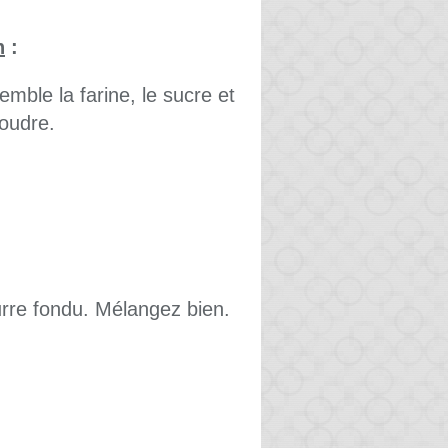
n
:
mble la farine, le sucre et
poudre.
eurre fondu. Mélangez bien.