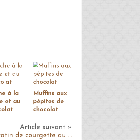
he à la
Muffins aux
e et au
pépites de
colat
chocolat
Article suivant »
Gratin de courgette au bœuf et au riz