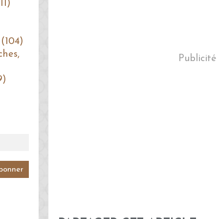
11)
 (104)
ches,
Publicité
9)