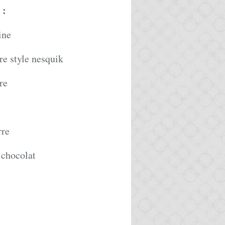
:
ine
re style nesquik
re
rre
 chocolat