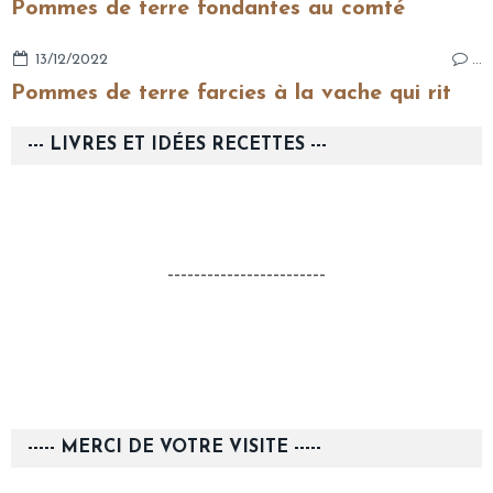
Pommes de terre fondantes au comté
13/12/2022
…
Pommes de terre farcies à la vache qui rit
--- LIVRES ET IDÉES RECETTES ---
------------------------
----- MERCI DE VOTRE VISITE -----