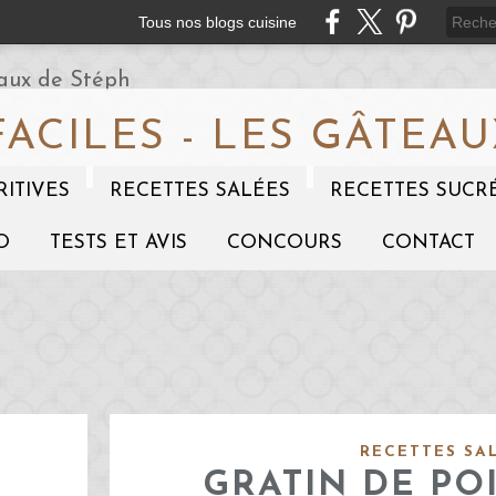
Tous nos blogs cuisine
FACILES - LES GÂTEAU
RITIVES
RECETTES SALÉES
RECETTES SUCR
O
TESTS ET AVIS
CONCOURS
CONTACT
RECETTES SA
GRATIN DE PO