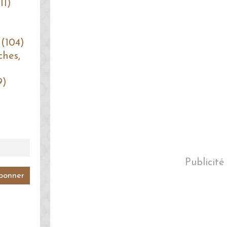
11)
 (104)
ches,
9)
Publicité