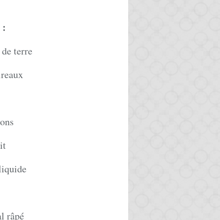
:
de terre
ireaux
dons
it
liquide
l râpé