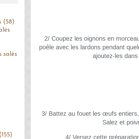
s (58)
alés
2/ Coupez les oignons en morceaux
poêle avec les lardons pendant quel
s salés
ajoutez-les dans 
3/ Battez au fouet les œufs entiers, 
Salez et poiv
(155)
4/ Versez cette préparation