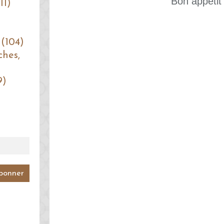
Bon appétit 
11)
 (104)
ches,
9)