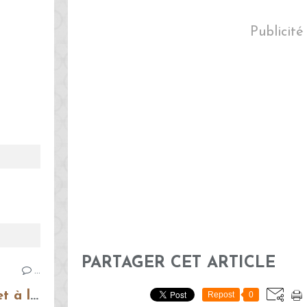
Publicité
PARTAGER CET ARTICLE
…
Bruschettas à la tomate et à la mozzarella
Repost
0