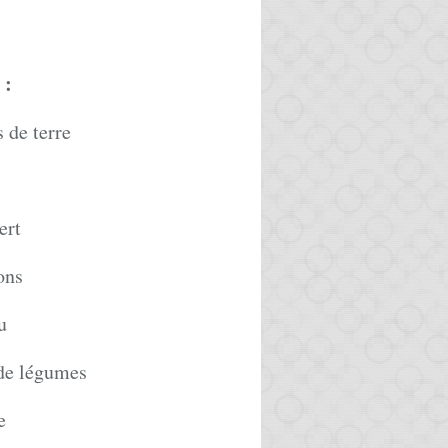
:
 de terre
ert
ons
u
 de légumes
e