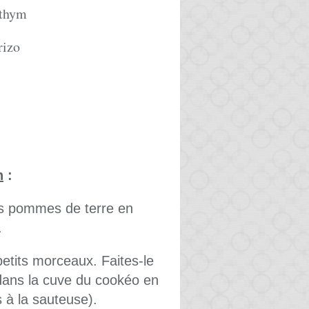
 thym
rizo
n
:
es pommes de terre en
.
petits morceaux. Faites-le
 dans la cuve du cookéo en
 à la sauteuse).