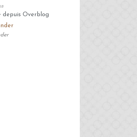
18
é depuis Overblog
nder