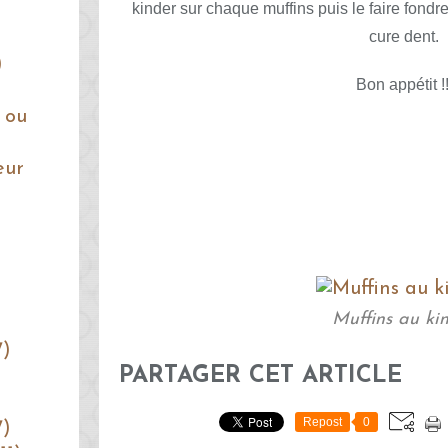
kinder sur chaque muffins puis le faire fond
cure dent.
)
Bon appétit !!
 ou
eur
Muffins au ki
7)
PARTAGER CET ARTICLE
Repost
0
7)