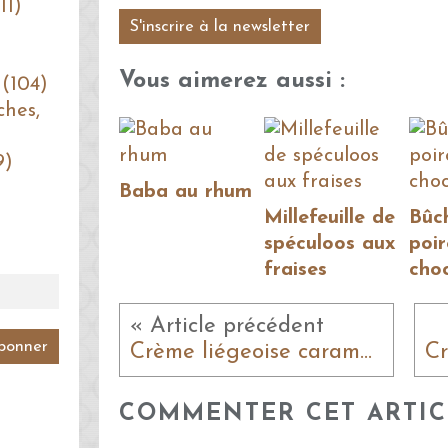
11)
S'inscrire à la newsletter
Vous aimerez aussi :
 (104)
ches,
9)
Baba au rhum
Millefeuille de
Bûc
spéculoos aux
poir
fraises
cho
« Article précédent
Crème liégeoise carambar toblerone
COMMENTER CET ARTIC