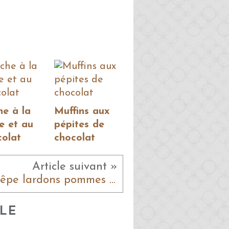
he à la
Muffins aux
e et au
pépites de
colat
chocolat
Article suivant »
Crêpe lardons pommes de terre
LE