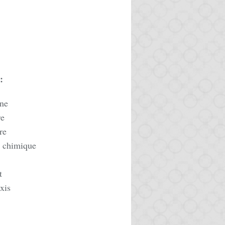
:
ine
re
re
e chimique
t
xis