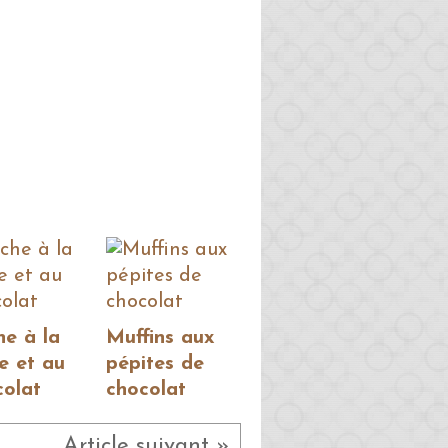
he à la
Muffins aux
e et au
pépites de
colat
chocolat
Article suivant »