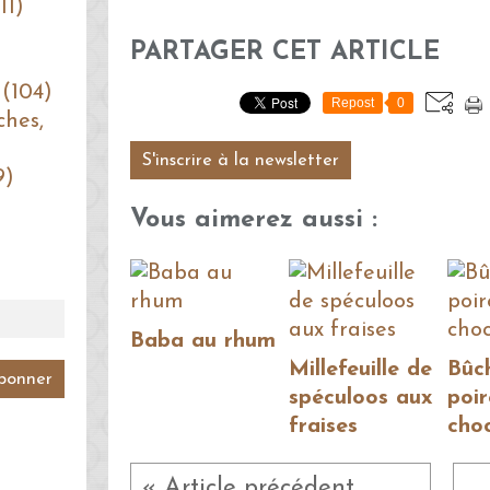
11)
PARTAGER CET ARTICLE
 (104)
Repost
0
ches,
S'inscrire à la newsletter
9)
Vous aimerez aussi :
Baba au rhum
Millefeuille de
Bûc
spéculoos aux
poir
fraises
cho
« Article précédent