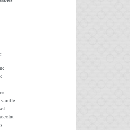
sablés
:
ine
re
re
 vanillé
sel
hocolat
es