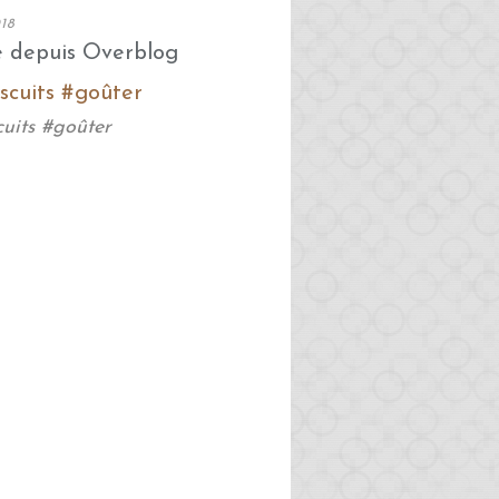
18
é depuis Overblog
cuits #goûter