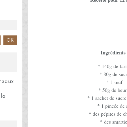
Recette pour 12 
Ingrédients
* 140g de far
* 80g de suc
* 1 œuf
* 50g de beur
 la
* 1 sachet de sucre
* 1 pincée de 
* des pépites de c
* des smarti