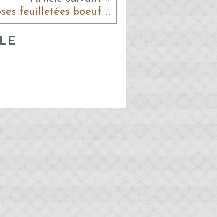
Roses feuilletées boeuf courgette
LE