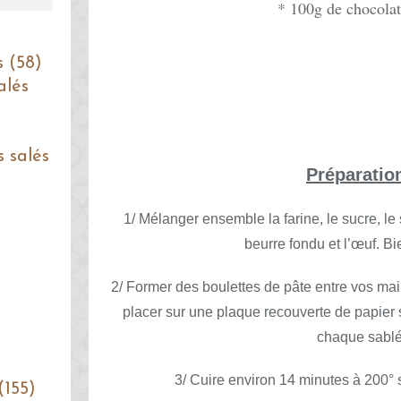
* 100g de chocolat 
s (58)
alés
s salés
Préparatio
1/ Mélanger ensemble la farine, le sucre, le s
beurre fondu et l’œuf. B
2/ Former des boulettes de pâte entre vos main
placer sur une plaque recouverte de papier s
chaque sablé
3/ Cuire environ 14 minutes à 200° s
(155)