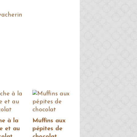
he à la
Muffins aux
e et au
pépites de
colat
chocolat