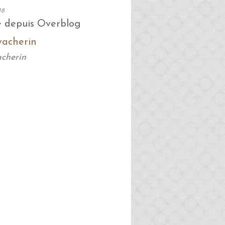
18
é depuis Overblog
acherin