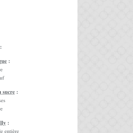
:
gue
:
re
uf
u sucre
:
ses
re
lly
:
e entière