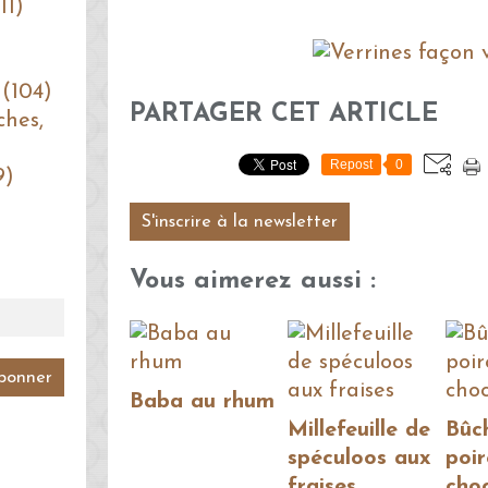
11)
 (104)
PARTAGER CET ARTICLE
ches,
Repost
0
9)
S'inscrire à la newsletter
Vous aimerez aussi :
Baba au rhum
Millefeuille de
Bûc
spéculoos aux
poir
fraises
cho