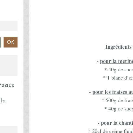
Ingrédients
-
pour la merin
* 40g de suc
* 1 blanc d’œ
-
pour les fraises a
* 500g de frai
 la
* 40g de suc
-
pour la chanti
* 20cl de crème fluid