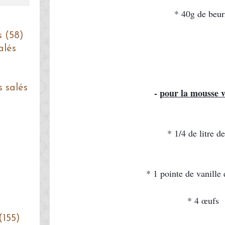
* 40g de beur
s (58)
alés
s salés
- 
pour la mousse v
* 1/4 de litre de
* 1 pointe de vanille
* 4 
œufs
(155)