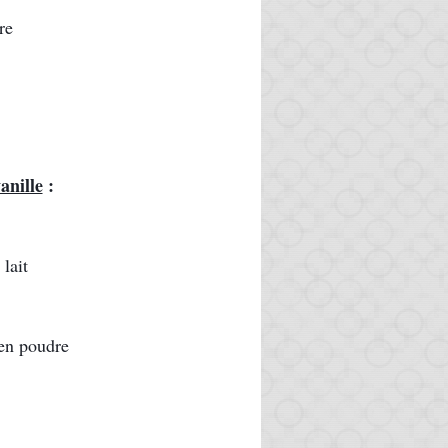
re
anille
 :
 lait
 en poudre