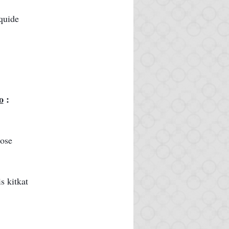
iquide
o
 :
rose
s kitkat