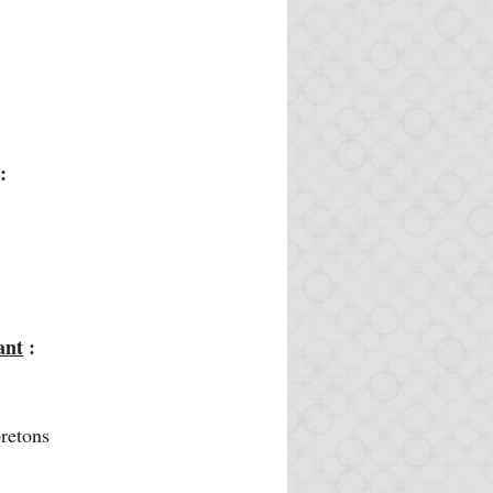
:
ant
 :
bretons