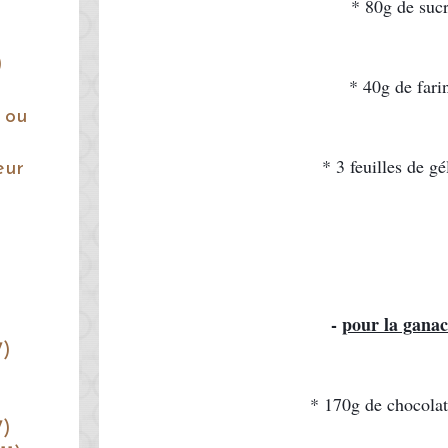
* 80g de suc
)
* 40g de fari
 ou
* 3 feuilles de gé
eur
- 
pour la gana
7)
* 170g de chocolat 
7)