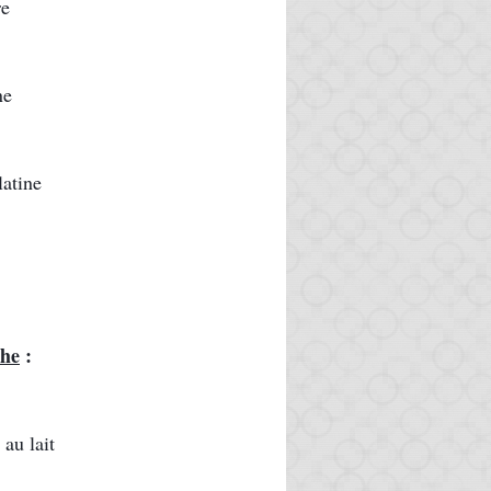
re
ne
latine
che
 :
au lait