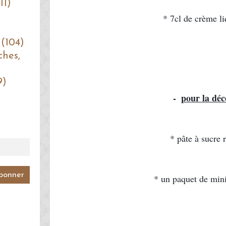
11)
* 7cl de crème l
 (104)
ches,
9)
- 
pour la déc
* pâte à sucre 
* un paquet de mini