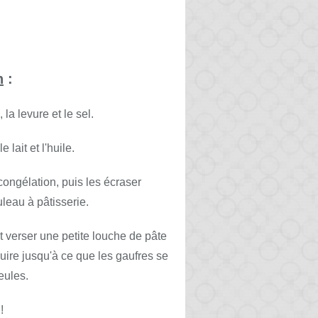
n
:
la levure et le sel.
 lait et l'huile.
ongélation, puis les écraser
uleau à pâtisserie.
t verser une petite louche de pâte
uire jusqu'à ce que les gaufres se
eules.
!