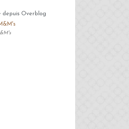
8
é depuis Overblog
&M's