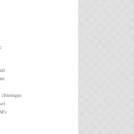
:
ait
ine
e
e chimique
sel
M's