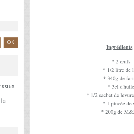
Ingrédients
* 2 œufs
* 1/2 litre de l
* 340g de far
* 3cl d'huil
* 1/2 sachet de levur
 la
* 1 pincée de 
* 200g de M&