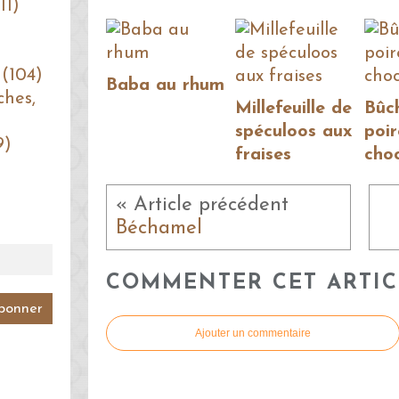
11)
 (104)
Baba au rhum
ches,
Millefeuille de
Bûc
spéculoos aux
poir
9)
fraises
cho
« Article précédent
Béchamel
COMMENTER CET ARTIC
Ajouter un commentaire