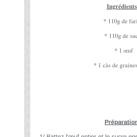
Ingrédients
* 110g de far
* 110g de su
* 1 œuf
* 1 càs de graines
Préparatio
1/ Battez l’œuf entier et le sucre e