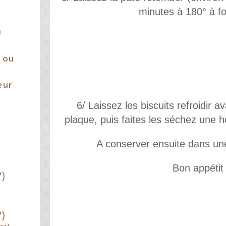
minutes à 180° à f
)
 ou
eur
6/ Laissez les biscuits refroidir a
plaque, puis faites les séchez une he
A conserver ensuite dans un
Bon appétit 
7)
7)