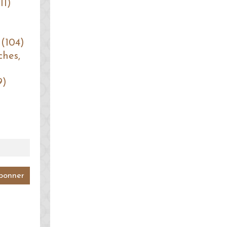
11)
 (104)
ches,
9)