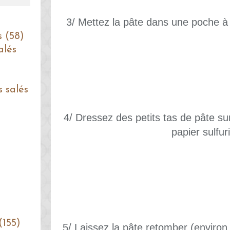
3/ Mettez la pâte dans une poche à
s (58)
alés
s salés
4/ Dressez des petits tas de pâte s
papier sulfur
(155)
5/ Laissez la pâte retomber (environ