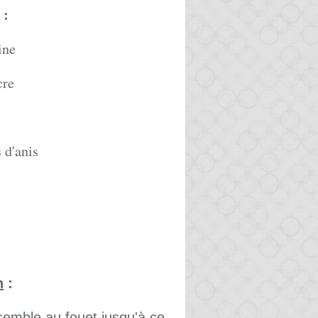
:
ine
cre
 d'anis
n
:
nsemble au fouet jusqu'à ce