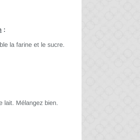
n
:
e la farine et le sucre.
e lait. Mélangez bien.