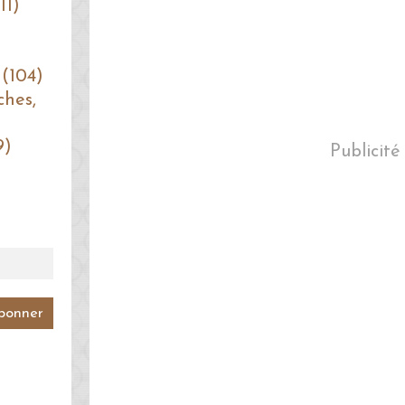
11)
 (104)
ches,
9)
Publicité