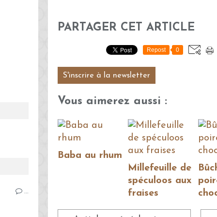
PARTAGER CET ARTICLE
Repost
0
S'inscrire à la newsletter
Vous aimerez aussi :
Baba au rhum
Millefeuille de
Bûc
spéculoos aux
poir
fraises
cho
…