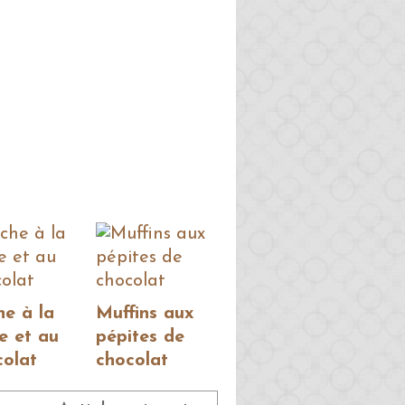
he à la
Muffins aux
e et au
pépites de
colat
chocolat