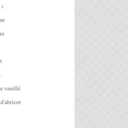
:
ine
re
t
e
e vanillé
 d'abricot