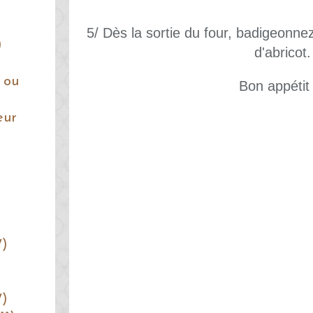
5/ Dès la sortie du four, badigeonne
)
d'abricot.
 ou
Bon appétit 
eur
7)
7)