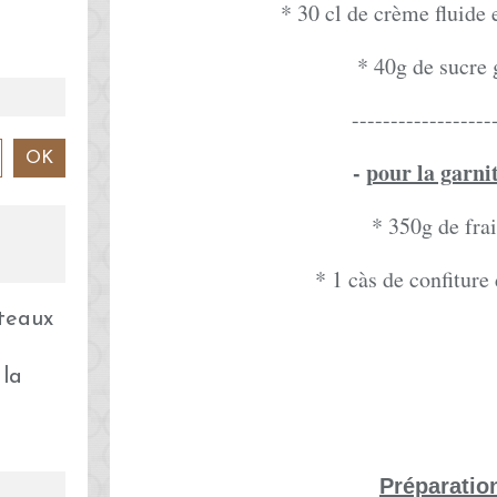
* 30 cl de crème fluide
* 40g de sucre 
------------------
-
pour la garni
* 350g de fra
* 1 càs de confiture 
 la
Préparatio