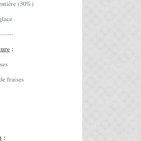
 entière (30%)
glace
-------
ture
:
ises
de fraises
n
: