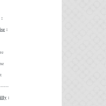
:
ise
:
re
ine
t
------
illy
: