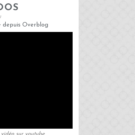
OOS
1
é depuis Overblog
n vidéo sur youtube