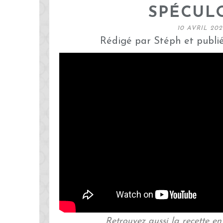
SPÉCUL
10 AVRIL 202
Rédigé par Stéph et publi
Retrouvez aussi la recette e