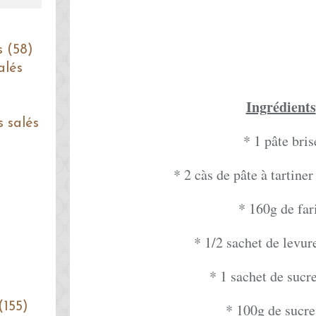
s (58)
alés
Ingrédients
s salés
* 1 pâte bris
* 2 càs de pâte à tartine
* 160g de far
* 1/2 sachet de levu
* 1 sachet de sucre
(155)
* 100g de sucre