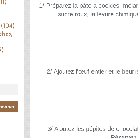
11)
1/ Préparez la pâte à cookies. méla
sucre roux, la levure chimique
 (104)
ches,
9)
2/ Ajoutez l'œuf entier et le beur
3/ Ajoutez les pépites de chocol
Réservez