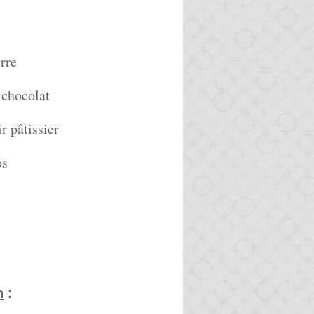
rre
 chocolat
r pâtissier
os
n
: