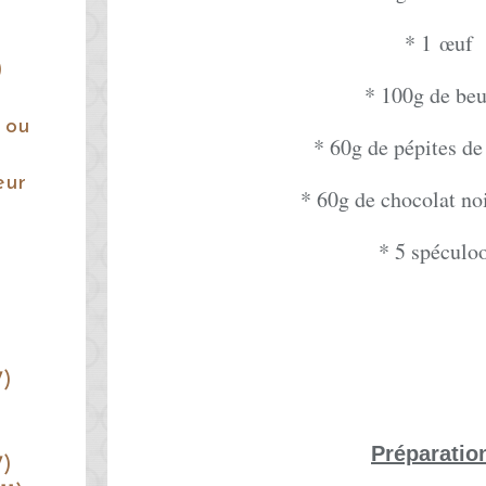
* 1
œuf
)
* 100g de beu
 ou
* 60g de pépites de
eur
* 60g de chocolat noi
* 5 spéculo
7)
Préparatio
7)