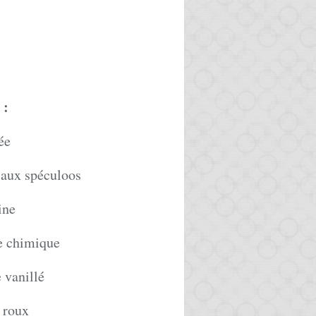
:
ée
r aux spéculoos
ine
re chimique
 vanillé
 roux