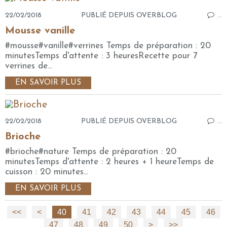
22/02/2018
PUBLIÉ DEPUIS OVERBLOG
…
Mousse vanille
#mousse#vanille#verrines Temps de préparation : 20
minutesTemps d'attente : 3 heuresRecette pour 7
verrines de...
EN SAVOIR PLUS
22/02/2018
PUBLIÉ DEPUIS OVERBLOG
…
Brioche
#brioche#nature Temps de préparation : 20
minutesTemps d'attente : 2 heures + 1 heureTemps de
cuisson : 20 minutes...
EN SAVOIR PLUS
<<
<
10
20
30
40
41
42
43
44
45
46
47
48
49
50
>
>>