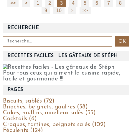
<<
<
1
2
3
4
5
6
7
8
9
10
20
30
40
50
>
>>
RECHERCHE
RECETTES FACILES - LES GÂTEAUX DE STÉPH
Pour tous ceux qui aiment la cuisine rapide,
facile et gourmande !!!
PAGES
Biscuits, sablés (72)
Brioches, beignets, gaufres (58)
Cakes, muffins, moelleux salés (33)
Cocktails (6)
Croques, tartines, beignets salés (102)
Féculents (124)